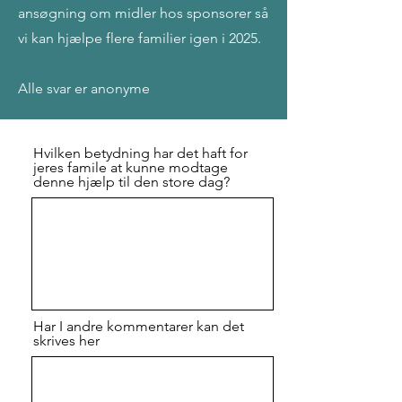
ansøgning om midler hos sponsorer så
vi kan hjælpe flere familier igen i 2025.
Alle svar er anonyme
Hvilken betydning har det haft for
jeres famile at kunne modtage
denne hjælp til den store dag?
Har I andre kommentarer kan det
skrives her