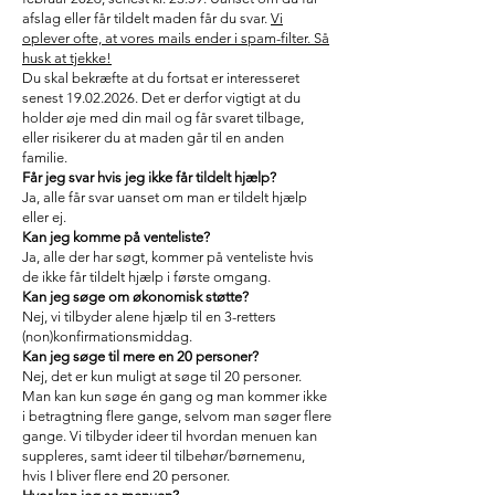
afslag eller får tildelt maden får du svar.
Vi
oplever ofte, at vores mails ender i spam-filter. Så
husk at tjekke!
Du skal bekræfte at du fortsat er interesseret
senest
19.02.2026
. Det er derfor vigtigt at du
holder øje med din mail og får svaret tilbage,
eller risikerer du at maden går til en anden
familie.
Får jeg svar hvis jeg ikke får tildelt hjælp?
Ja, alle får svar uanset om man er tildelt hjælp
eller ej.
Kan jeg komme på venteliste?
Ja, alle der har søgt, kommer på venteliste hvis
de ikke får tildelt hjælp i første omgang.
Kan jeg søge om økonomisk støtte?
Nej, vi tilbyder alene hjælp til en 3-retters
(non)konfirmationsmiddag.
Kan jeg søge til mere en 20 personer?
Nej, det er kun muligt at søge til 20 personer.
Man kan kun søge én gang og man kommer ikke
i betragtning flere gange, selvom man søger flere
gange. Vi tilbyder ideer til hvordan menuen kan
suppleres, samt ideer til tilbehør/børnemenu,
hvis I bliver flere end 20 personer.