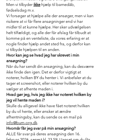
Men vi tilbyder
ikke
hjælp til barnedåb,
fødselsdag m.v.
Vi forsøger at hjælpe alle der ansøger, men vi kan
risikere at vi får flere ansøgninger end vi har
midler til at kunne hjælpe. Her sker udvælgelsen
helt tilfældigt, og alle der får afslag får tilbudt at
komme på en venteliste, da vores erfaring er at
nogle finder hjælp andet sted fra, og derfor kan
vi tilbyde hjælpen til en anden.
Hvor kan jeg se hvad jeg har skrevet i min
ansøgning?
Når du har sendt din ansøgning, kan du desværre
ikke finde den igen. Det er derfor vigtigt at
noterer, hvilken BY du henter i. Vi anbefaler at du
tager et screenshot, eller noterer hvilken by du
vælger at afhente maden i.
Hvad gør jeg, hvis jeg ikke har noteret hvilken by
jeg vil hente maden i?
Skulle du alligevel ikke have fået noteret hvilken
by du vil hente, eller ønsker at ændre
afhentningsby, kan du sende os en mail på
info@bum-org.dk
.
Hvornår får jeg svar på min ansøgning?
ALLE får svar på deres ansøgning den 16.
februar 2026, senest kl. 23.59. Uanset om du får