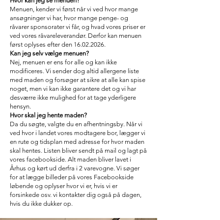
Hvor kan jeg se menuen?
Menuen, kender vi først når vi ved hvor mange
ansøgninger vi har, hvor mange penge- og
råvarer sponsorater vi får, og hvad vores priser er
ved vores råvareleverandør. Derfor kan menuen
først oplyses efter den
16.02.2026
.
Kan jeg selv vælge menuen?
Nej, menuen er ens for alle og kan ikke
modificeres. Vi sender dog altid allergene liste
med maden og forsøger at sikre at alle kan spise
noget, men vi kan ikke garantere det og vi har
desværre ikke mulighed for at tage yderligere
hensyn.
Hvor skal jeg hente maden?
Da du søgte, valgte du en afhentningsby. Når vi
ved hvor i landet vores modtagere bor, lægger vi
en rute og tidsplan med adresse for hvor maden
skal hentes. Listen bliver sendt på mail og lagt på
vores facebookside. Alt maden bliver lavet i
Århus og kørt ud derfra i 2 varevogne. Vi søger
for at lægge billeder på vores Facebookside
løbende og oplyser hvor vi er, hvis vi er
forsinkede osv. vi kontakter dig også på dagen,
hvis du ikke dukker op.