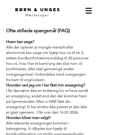
Børn & unges
Mærkesager
Ofte stillede spørgsmål (FAQ)
Hvem kan søge?
Alle der oplever at mangle mentalt eller
økonomisk kan søge om hjælp hos os til en 3-
retters (non)konfirmationsmiddag til 20 personer
hos os, hvis I har et barn/ung der skal non- el.
konfirmeres, eller skal gennemgå anden
overgangsritual i forbindelse med overgangen
fra barn til ung/voksen.
Hvordan ved jeg om I har fået min ansøgning?
I får desværre ikke en kvittering for at have sendt
en ansøgning, andet end den der kommer frem
på hjemmesiden. Men vi HAR fået din
ansøgning! Vi har endnu ikke prøvet at den ikke
er gået igennem. I får svar den
16.02.2026
.
Hvordan bliver man valgt?
Alle relevante ansøgninger kommer i
betragtning. Vi tilbyder kun hjælp til
(non)konfirmation og andre overgangsritualer.